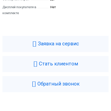
Дисплей покупателя в
Нет
комплекте
Заявка на сервис
Стать клиентом
1С:Розница 8 ПРОФ.
1С:Розница 8. Базовая версия
Обратный звонок
Электронная поставка
Коробка
Коробка
Электронная поставка
20 100 ₽
4 900 ₽
В корзину
В корзину