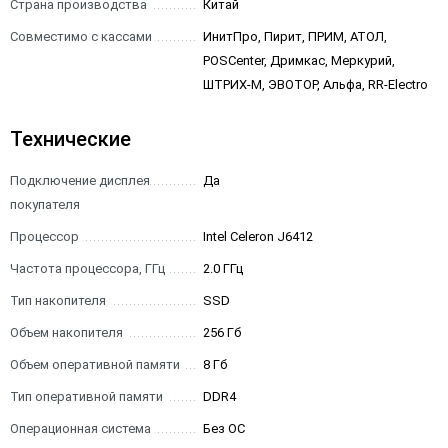
Страна производства
Китай
Совместимо с кассами
ИнитПро, Пирит, ПРИМ, АТОЛ,
POSCenter, Дримкас, Меркурий,
ШТРИХ-М, ЭВОТОР, Альфа, RR-Electro
Технические
Подключение дисплея
Да
покупателя
Процессор
Intel Celeron J6412
Частота процессора, ГГц
2.0 ГГц
Тип накопителя
SSD
Объем накопителя
256 Гб
Объем оперативной памяти
8 Гб
Тип оперативной памяти
DDR4
Операционная система
Без ОС