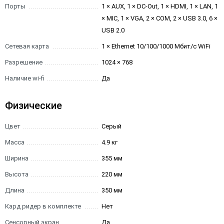
Порты
1 × AUX, 1 × DC-Out, 1 × HDMI, 1 × LAN, 1
× MIC, 1 × VGA, 2 × COM, 2 × USB 3.0, 6 ×
USB 2.0
Сетевая карта
1 × Ethernet 10/100/1000 Мбит/с WiFi
Разрешение
1024 × 768
Наличие wi-fi
Да
Физические
Цвет
Серый
Масса
4.9 кг
Ширина
355 мм
Высота
220 мм
Длина
350 мм
Кард ридер в комплекте
Нет
Сенсорный экран
Да