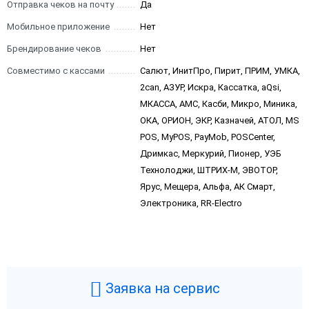
Отправка чеков на почту
Да
Мобильное приложение
Нет
Брендирование чеков
Нет
Совместимо с кассами
Салют, ИнитПро, Пирит, ПРИМ, УМКА,
2can, АЗУР, Искра, Кассатка, aQsi,
МКАССА, АМС, Касби, Микро, Миника,
ОКА, ОРИОН, ЭКР, Казначей, АТОЛ, MS
POS, MyPOS, PayMob, POSCenter,
Дримкас, Меркурий, Пионер, УЭБ
Технолоджи, ШТРИХ-М, ЭВОТОР,
Ярус, Мещера, Альфа, АК Смарт,
Электроника, RR-Electro
Заявка на сервис