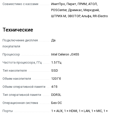
Совместимо с кассами
ИнитПро, Пирит, ПРИМ, АТОЛ,
POSCenter, Дримкас, Меркурий,
ШТРИХ-М, ЭВОТОР, Альфа, RR-Electro
Технические
Подключение дисплея
Да
покупателя
Процессор
Intel Celeron J3455
Частота процессора, ГГц
1.5 ГГц
Тип накопителя
SSD
Объем накопителя
120 Гб
Объем оперативной памяти
4 Гб
Тип оперативной памяти
DDR3L
Операционная система
Без ОС
Порты
1 × AUX, 1 × HDMI, 1 × LAN, 1 × MIC, 1 ×