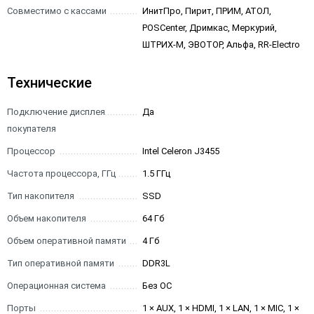
Совместимо с кассами
ИнитПро, Пирит, ПРИМ, АТОЛ,
POSCenter, Дримкас, Меркурий,
ШТРИХ-М, ЭВОТОР, Альфа, RR-Electro
Технические
Подключение дисплея
Да
покупателя
Процессор
Intel Celeron J3455
Частота процессора, ГГц
1.5 ГГц
Тип накопителя
SSD
Объем накопителя
64 Гб
Объем оперативной памяти
4 Гб
Тип оперативной памяти
DDR3L
Операционная система
Без ОС
Порты
1 × AUX, 1 × HDMI, 1 × LAN, 1 × MIC, 1 ×