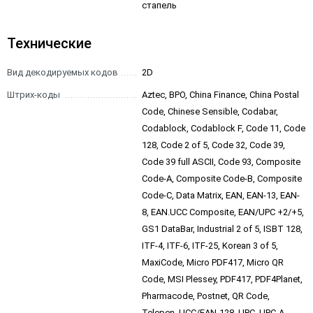
стапель
Технические
Вид декодируемых кодов
2D
Штрих-коды
Aztec, BPO, China Finance, China Postal
Code, Chinese Sensible, Codabar,
Codablock, Codablock F, Code 11, Code
128, Code 2 of 5, Code 32, Code 39,
Code 39 full ASCII, Code 93, Composite
Code-A, Composite Code-B, Composite
Code-C, Data Matrix, EAN, EAN-13, EAN-
8, EAN.UCC Composite, EAN/UPC +2/+5,
GS1 DataBar, Industrial 2 of 5, ISBT 128,
ITF-4, ITF-6, ITF-25, Korean 3 of 5,
MaxiCode, Micro PDF417, Micro QR
Code, MSI Plessey, PDF417, PDF4Planet,
Pharmacode, Postnet, QR Code,
Telepen, UCC/EAN-128, UPC, UPC-A,