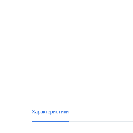
Datalo
G-SEN
IDZOR
Urovo
Тип с
Ручны
Встра
Стаци
Беспр
Характеристики
Скане
Скане