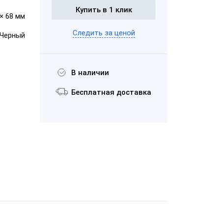
Купить в 1 клик
 × 68 мм
Следить за ценой
Черный
АТОЛ SB 1101
USB
В наличии
Бесплатная доставка
Honeywell
Metrologic
7580