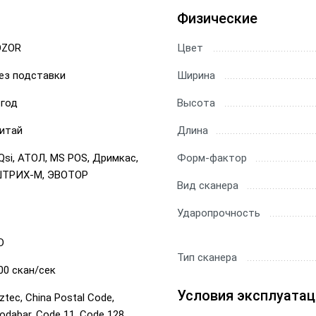
Физические
ы Datamatrix
ры Честный Знак
DZOR
Цвет
ез подставки
Ширина
ры для 1С
 год
Высота
ры ЕГАИС
итай
Длина
Qsi, АТОЛ, MS POS, Дримкас,
Форм-фактор
ТРИХ-М, ЭВОТОР
Вид сканера
Ударопрочность
D
Тип сканера
00 скан/сек
Условия эксплуатац
ztec, China Postal Code,
odabar, Code 11, Code 128,