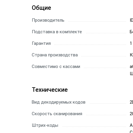
Общие
Сканер
Производитель
Скане
I
Подставка в комплекте
Б
Скане
Гарантия
1
Скане
Страна производства
К
Совместимо с кассами
a
Ш
Технические
Вид декодируемых кодов
2
Скорость сканирования
2
Штрих-коды
A
C