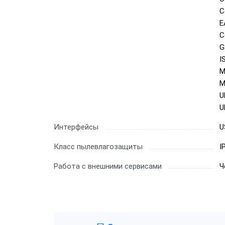
C
E
C
G
I
M
M
U
U
Интерфейсы
U
Класс пылевлагозащиты
I
Работа с внешними сервисами
Ч