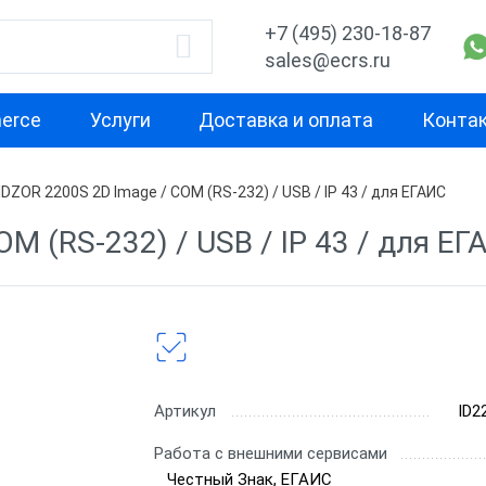
+7 (495) 230-18-87
sales@ecrs.ru
erce
Услуги
Доставка и оплата
Конта
IDZOR 2200S 2D Image / COM (RS-232) / USB / IP 43 / для ЕГАИС
водитель
1D
2D
M (RS-232) / USB / IP 43 / для ЕГ
Проводные сканеры
Ручные скане
ell
Ручные сканеры
Встраиваемы
Стационарны
CH
Проводные с
Артикул
ID2
Беспроводны
Работа с внешними сервисами
Честный Знак, ЕГАИС