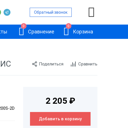
Обратный звонок
0
0
кты
Сравнение
Корзина
АИС
Поделиться
Сравнить
ры
е сканеры
е сканеры
АТОЛ SB2108
2 205 ₽
канеры
Plus
200S-2D
е сканеры
Добавить в корзину