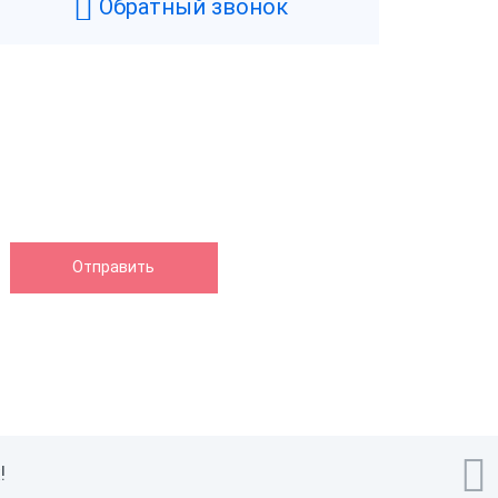
Обратный звонок

!