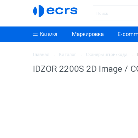
Маркировка
E-comm
Каталог
Главная
Каталог
Сканеры штрихкода
Произ
IDZOR 2200S 2D Image / CO
АТОЛ
Honeyw
VMC
MERTE
PayTor
MyPos