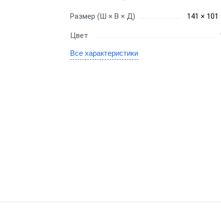
gic
Размер (Ш × В × Д)
141 × 101
SE
Цвет
Все характеристики
канера
е сканеры
иваемые сканеры
онарные сканеры
оводные сканеры
ры 1D
ры 2D