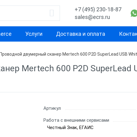
+7 (495) 230-18-87
sales@ecrs.ru
erce
Услуги
Доставка и оплата
Конта
Проводной двумерный сканер Mertech 600 P2D SuperLead USB Whi
водитель
1D
2D
нер Mertech 600 P2D SuperLead 
Проводные сканеры
Ручные скане
ell
Ручные сканеры
Встраиваемы
Стационарны
CH
Проводные с
Артикул
Беспроводны
Работа с внешними сервисами
Честный Знак, ЕГАИС