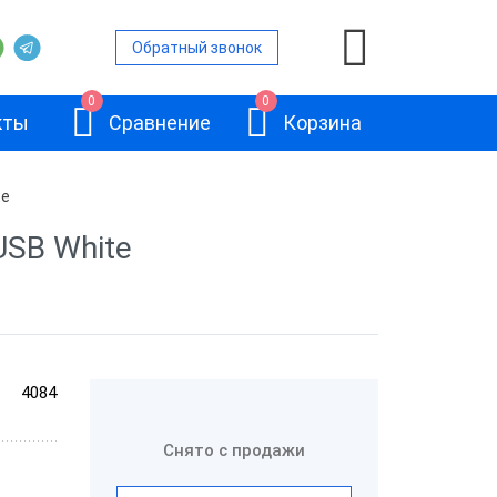
Обратный звонок
0
0
кты
Сравнение
Корзина
te
USB White
ры
е сканеры
е сканеры
АТОЛ SB2108
канеры
4084
Plus
е сканеры
Снято с продажи