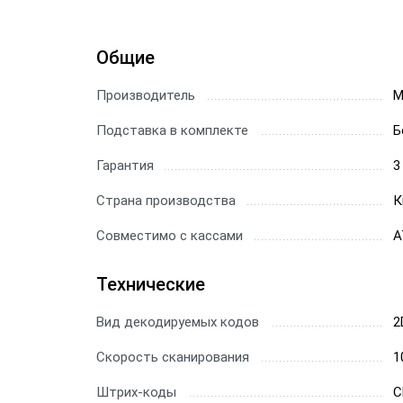
Сканер
Общие
Скане
Производитель
M
Скане
Подставка в комплекте
Б
Скане
Гарантия
3
Страна производства
К
Совместимо с кассами
А
Технические
Вид декодируемых кодов
2
Скорость сканирования
1
Штрих-коды
C