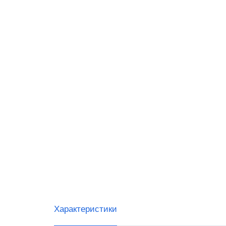
Datalo
G-SEN
IDZOR
Urovo
Тип с
Ручны
Встра
Стаци
Беспр
Скане
Характеристики
Скане