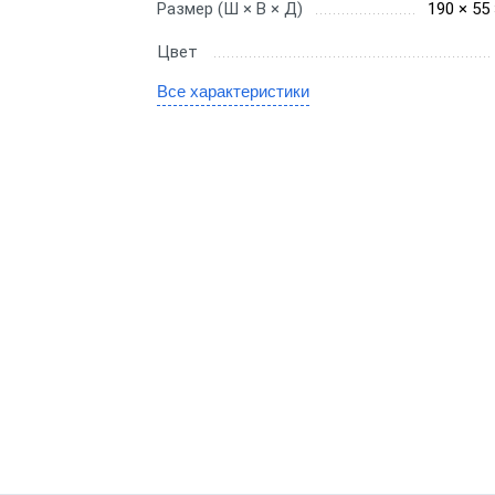
Размер (Ш × В × Д)
190 × 55
gic
Цвет
SE
Все характеристики
канера
е сканеры
иваемые сканеры
онарные сканеры
оводные сканеры
ры 1D
ры 2D