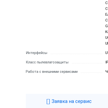
C
C
E
C
G
K
U
U
Интерфейсы
U
Класс пылевлагозащиты
I
Работа с внешними сервисами
Ч
Заявка на сервис