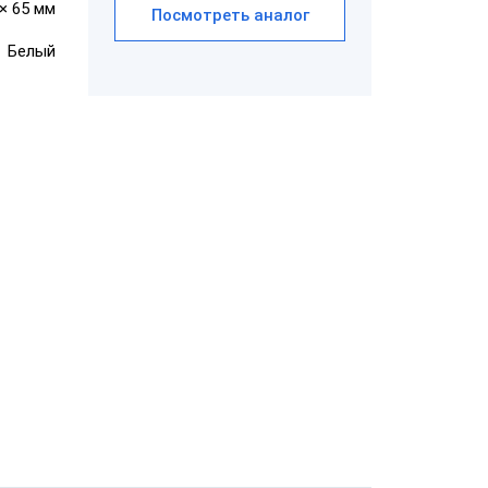
 × 65 мм
Посмотреть аналог
Белый
АТОЛ SB 1101
USB
Honeywell
Metrologic
7580