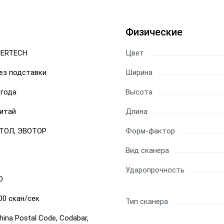
ы Datamatrix
Физические
ры Честный Знак
ERTECH
Цвет
ры для 1С
ез подставки
Ширина
ры ЕГАИС
 года
Высота
итай
Длина
ТОЛ, ЭВОТОР
Форм-фактор
Вид сканера
Ударопрочность
D
00 скан/сек
Тип сканера
hina Postal Code, Codabar,