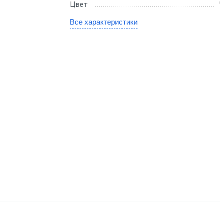
Цвет
gic
Все характеристики
SE
канера
е сканеры
иваемые сканеры
онарные сканеры
оводные сканеры
ры 1D
ры 2D