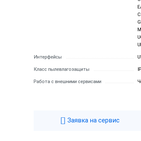
E
C
G
M
U
U
Интерфейсы
U
Класс пылевлагозащиты
I
Работа с внешними сервисами
Ч
Заявка на сервис