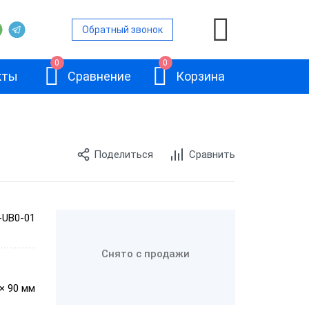
Обратный звонок
0
0
кты
Сравнение
Корзина
Поделиться
Сравнить
ры
е сканеры
е сканеры
-UB0-01
АТОЛ SB2108
канеры
Plus
Снято с продажи
е сканеры
 × 90 мм