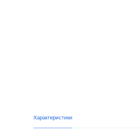
Datalo
G-SEN
IDZOR
Urovo
Тип с
Ручны
Встра
Стаци
Беспр
Характеристики
Скане
Скане