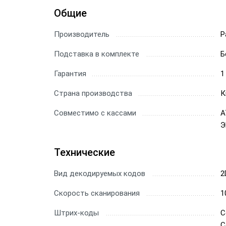
Общие
Сканер
Производитель
Скане
P
Подставка в комплекте
Б
Скане
Гарантия
1
Скане
Страна производства
К
Совместимо с кассами
А
Э
Технические
Вид декодируемых кодов
2
Скорость сканирования
1
Штрих-коды
C
C