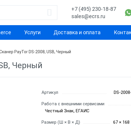
+7 (495) 230-18-87
sales@ecrs.ru
erce
Услуги
Доставка и оплата
Конта
Сканер PayTor DS-2008, USB, Черный
водитель
1D
2D
USB, Черный
Проводные сканеры
Ручные скане
ell
Ручные сканеры
Встраиваемы
Стационарны
Артикул
DS-2008
CH
Проводные с
Работа с внешними сервисами
Честный Знак, ЕГАИС
Беспроводны
Размер (Ш × В × Д)
67 × 168