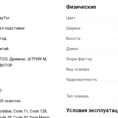
Физические
ы Datamatrix
ры Честный Знак
ayTor
Цвет
ез подставки
Ширина
ры для 1С
 год
Высота
ры ЕГАИС
итай
Длина
ТОЛ, Дримкас, ШТРИХ-М,
Форм-фактор
ВОТОР
Вид сканера
Ударопрочность
D
Тип сканера
00 скан/сек
Условия эксплуатац
odabar, Code 11, Code 128,
ode 39, Code 93, Data Matrix,