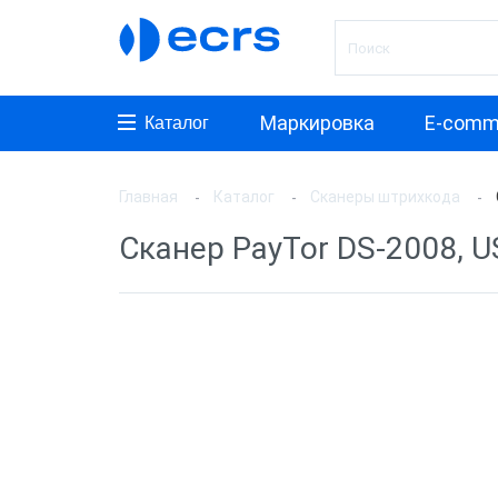
Маркировка
E-comm
Каталог
Главная
Каталог
Сканеры штрихкода
Произ
Сканер PayTor DS-2008, 
АТОЛ
Honeyw
VMC
MERTE
PayTor
MyPos