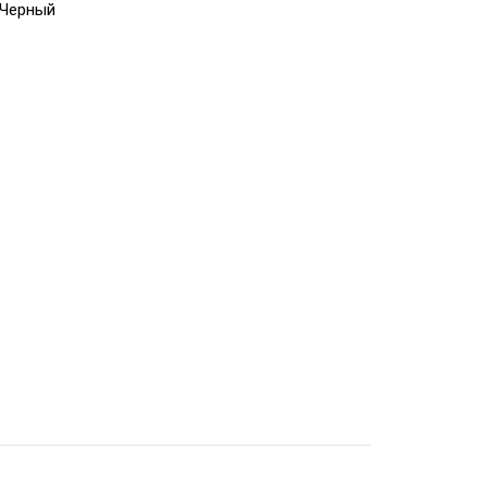
Черный
АТОЛ SB 1101
USB
Honeywell
Metrologic
7580