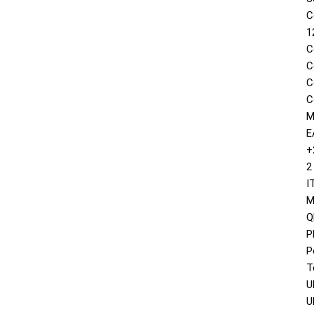
C
1
C
C
C
C
M
E
+
2
I
M
Q
P
P
T
U
U