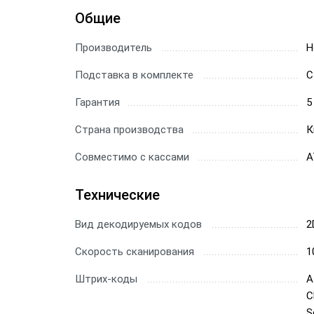
Общие
Сканер
Производитель
Скане
H
Подставка в комплекте
С
Скане
Гарантия
5
Скане
Страна производства
К
Совместимо с кассами
А
Технические
Вид декодируемых кодов
2
Скорость сканирования
1
Штрих-коды
A
C
S