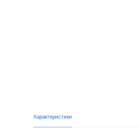
Datalo
G-SEN
IDZOR
Urovo
Тип с
Ручны
Встра
Стаци
Беспр
Характеристики
Скане
Скане