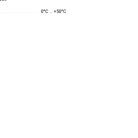
0°C … +50°C