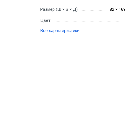
gic
Размер (Ш × В × Д)
82 × 169
SE
Цвет
Все характеристики
канера
е сканеры
иваемые сканеры
онарные сканеры
оводные сканеры
ры 1D
ры 2D