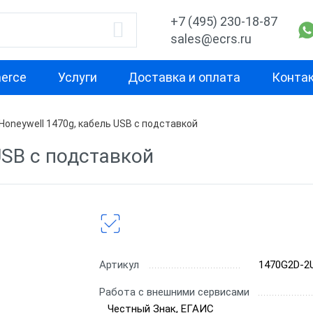
+7 (495) 230-18-87
sales@ecrs.ru
erce
Услуги
Доставка и оплата
Конта
Honeywell 1470g, кабель USB с подставкой
водитель
1D
2D
USB с подставкой
Проводные сканеры
Ручные скане
ell
Ручные сканеры
Встраиваемы
Стационарны
CH
Проводные с
Артикул
1470G2D-2
Беспроводны
Работа с внешними сервисами
Честный Знак, ЕГАИС