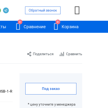
Обратный звонок
0
0
кты
Сравнение
Корзина
Поделиться
Сравнить
ры
е сканеры
е сканеры
АТОЛ SB2108
канеры
Plus
Под заказ
USB-1-R
е сканеры
* цену уточните у менеджера