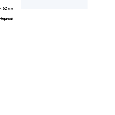
 × 62 мм
Черный
АТОЛ SB 1101
USB
Honeywell
Metrologic
7580