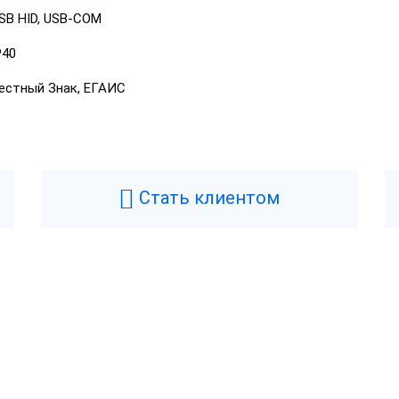
SB HID, USB-COM
P40
естный Знак, ЕГАИС
Стать клиентом
Возникли вопросы? Мы поможем!
Оставьте телефон и мы перезвоним.