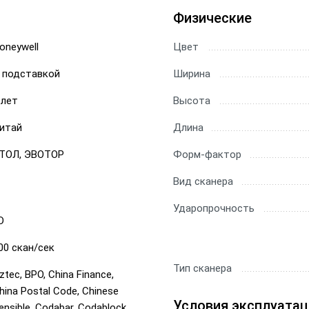
Физические
ы Datamatrix
ры Честный Знак
oneywell
Цвет
 подставкой
Ширина
ры для 1С
 лет
Высота
ры ЕГАИС
итай
Длина
ТОЛ, ЭВОТОР
Форм-фактор
Вид сканера
Ударопрочность
D
00 скан/сек
Тип сканера
ztec, BPO, China Finance,
hina Postal Code, Chinese
Условия эксплуатац
ensible, Codabar, Codablock,