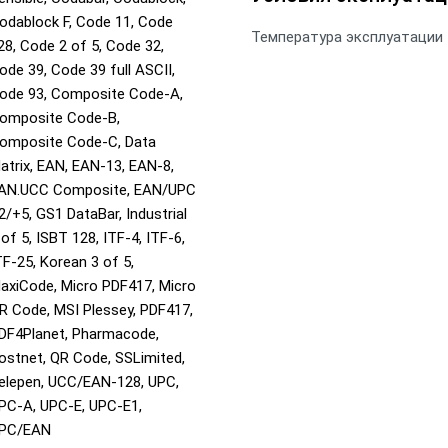
odablock F, Code 11, Code
Температура эксплуатации
28, Code 2 of 5, Code 32,
ode 39, Code 39 full ASCII,
ode 93, Composite Code-A,
omposite Code-B,
omposite Code-C, Data
atrix, EAN, EAN-13, EAN-8,
AN.UCC Composite, EAN/UPC
2/+5, GS1 DataBar, Industrial
 of 5, ISBT 128, ITF-4, ITF-6,
TF-25, Korean 3 of 5,
axiCode, Micro PDF417, Micro
R Code, MSI Plessey, PDF417,
DF4Planet, Pharmacode,
ostnet, QR Code, SSLimited,
elepen, UCC/EAN-128, UPC,
PC-A, UPC-E, UPC-E1,
PC/EAN