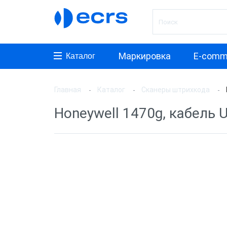
Маркировка
E-comm
Каталог
Главная
Каталог
Сканеры штрихкода
Произ
Honeywell 1470g, кабель 
АТОЛ
Honeyw
VMC
MERTE
PayTor
MyPos