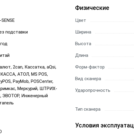
Физические
ы Datamatrix
ры Честный Знак
-SENSE
Цвет
ез подставки
Ширина
ры для 1С
 год
Высота
ры ЕГАИС
итай
Длина
алют, 2can, Кассатка, aQsi,
Форм-фактор
КАССА, АТОЛ, MS POS,
Вид сканера
yPOS, PayMob, POSCenter,
римкас, Меркурий, ШТРИХ-
Ударопрочность
, ЭВОТОР, Инженерный
тапель
Тип сканера
Условия эксплуатац
D