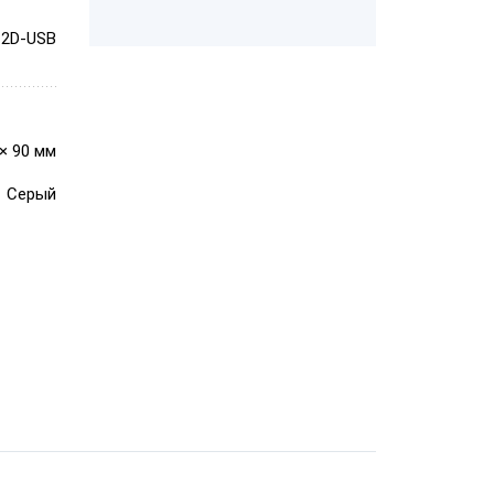
-2D-USB
АТОЛ SB 1101
USB
 × 90 мм
Серый
Honeywell
Metrologic
7580