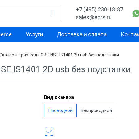
+7 (495) 230-18-87
sales@ecrs.ru
erce
Услуги
Доставка и оплата
Конта
Сканер штрих-кода G-SENSE IS1401 2D usb без подставки
водитель
1D
2D
SE IS1401 2D usb без подставки
Проводные сканеры
Ручные скане
ell
Ручные сканеры
Встраиваемы
Стационарны
Вид сканера
CH
Проводные с
Проводной
Беспроводной
Беспроводны