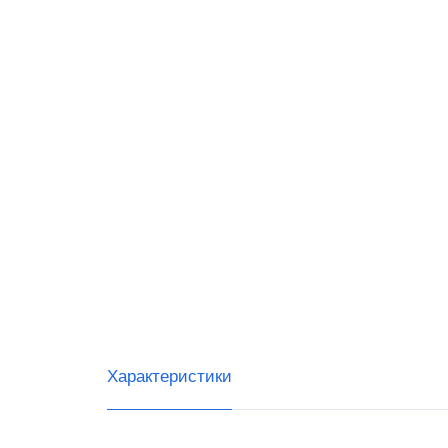
Datalo
G-SEN
IDZOR
Urovo
Тип с
Ручны
Встра
Стаци
Беспр
Характеристики
Скане
Скане