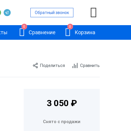
Обратный звонок
0
0
кты
Сравнение
Корзина
Поделиться
Сравнить
ры
е сканеры
е сканеры
АТОЛ SB2108
3 050 ₽
канеры
Plus
е сканеры
Снято с продажи