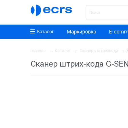
Маркировка
E-comm
Каталог
Главная
Каталог
Сканеры штрихкода
Произ
Сканер штрих-кода G-SEN
АТОЛ
Honeyw
VMC
MERTE
PayTor
MyPos