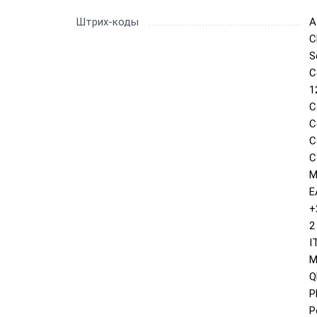
Штрих-коды
A
C
S
C
1
C
C
C
C
M
E
+
2
I
M
Q
P
P