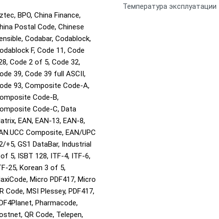
Температура эксплуатации
ztec, BPO, China Finance,
hina Postal Code, Chinese
ensible, Codabar, Codablock,
odablock F, Code 11, Code
28, Code 2 of 5, Code 32,
ode 39, Code 39 full ASCII,
ode 93, Composite Code-A,
omposite Code-B,
omposite Code-C, Data
atrix, EAN, EAN-13, EAN-8,
AN.UCC Composite, EAN/UPC
2/+5, GS1 DataBar, Industrial
 of 5, ISBT 128, ITF-4, ITF-6,
TF-25, Korean 3 of 5,
axiCode, Micro PDF417, Micro
R Code, MSI Plessey, PDF417,
DF4Planet, Pharmacode,
ostnet, QR Code, Telepen,