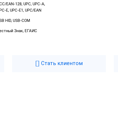
CC/EAN-128, UPC, UPC-A,
PC-E, UPC-E1, UPC/EAN
SB HID, USB-COM
естный Знак, ЕГАИС
Стать клиентом
Возникли вопросы? Мы поможем!
Оставьте телефон и мы перезвоним.