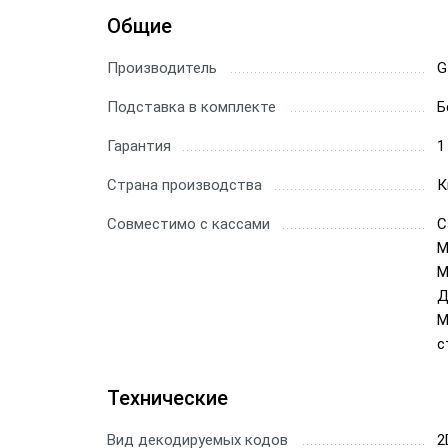
Общие
Сканер
Производитель
Скане
G
Подставка в комплекте
Б
Скане
Гарантия
1
Скане
Страна производства
К
Совместимо с кассами
С
М
M
Д
М
с
Технические
Вид декодируемых кодов
2