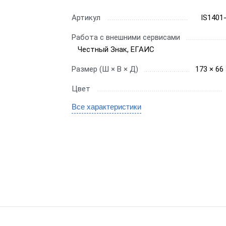
gic
Артикул
IS1401
SE
Работа с внешними сервисами
Честный Знак, ЕГАИС
Размер (Ш × В × Д)
173 × 66
Цвет
канера
Все характеристики
е сканеры
иваемые сканеры
онарные сканеры
оводные сканеры
ры 1D
ры 2D