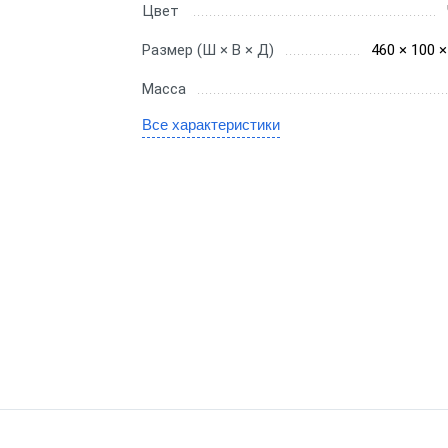
Цвет
SE
Размер (Ш × В × Д)
460 × 100 
x
Масса
тво
Все характеристики
е
ые