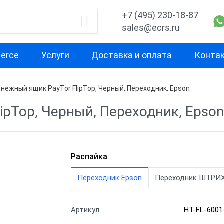
+7 (495) 230-18-87
sales@ecrs.ru
erce
Услуги
Доставка и оплата
Конта
нежный ящик PayTor FlipTop, Черный, Переходник, Epson
водитель
Подключение
Распайка
ipTop, Черный, Переходник, Epson
ные ящики АТОЛ
Механические
АТОЛ
ные ящики
Электронные
Штрих-М
-М
Распайка
ные ящики HPC
m
Переходник Epson
Переходник ШТРИ
Артикул
HT-FL-6001
рий