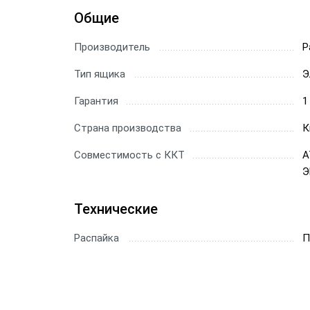
Общие
Производитель
P
Тип ящика
Э
Гарантия
1
Страна производства
К
Совместимость с ККТ
А
Э
Технические
Распайка
П