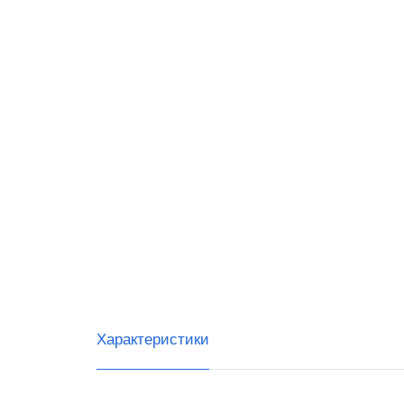
G-SEN
Posifle
Свойс
Черны
Светл
Характеристики