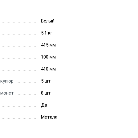
Белый
5.1 кг
415 мм
100 мм
410 мм
 купюр
5 шт
 монет
8 шт
Да
Металл