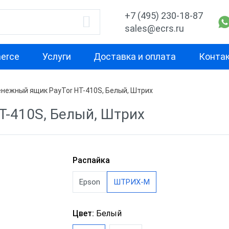
+7 (495) 230-18-87
sales@ecrs.ru
erce
Услуги
Доставка и оплата
Конта
нежный ящик PayTor HT-410S, Белый, Штрих
водитель
Подключение
Распайка
T-410S, Белый, Штрих
ные ящики АТОЛ
Механические
АТОЛ
ные ящики
Электронные
Штрих-М
-М
Распайка
ные ящики HPC
m
Epson
ШТРИХ-М
Цвет:
Белый
рий