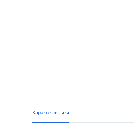
G-SEN
Posifle
Свойс
Черны
Светл
Характеристики