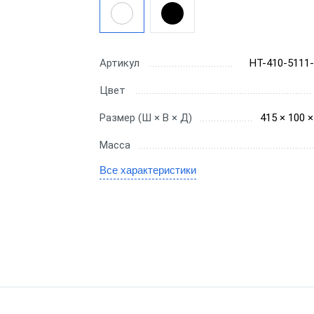
SE
x
Артикул
HT-410-5111
тво
Цвет
е
Размер (Ш × В × Д)
415 × 100 
ые
Масса
Все характеристики