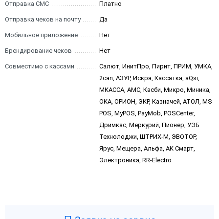
Отправка СМС
Платно
Отправка чеков на почту
Да
Мобильное приложение
Нет
Брендирование чеков
Нет
Совместимо с кассами
Салют, ИнитПро, Пирит, ПРИМ, УМКА,
2can, АЗУР, Искра, Кассатка, aQsi,
МКАССА, АМС, Касби, Микро, Миника,
ОКА, ОРИОН, ЭКР, Казначей, АТОЛ, MS
POS, MyPOS, PayMob, POSCenter,
Дримкас, Меркурий, Пионер, УЭБ
Технолоджи, ШТРИХ-М, ЭВОТОР,
Ярус, Мещера, Альфа, АК Смарт,
Электроника, RR-Electro