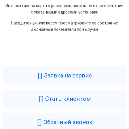
Интерактивная карта с расположением касс в соответствии
с указанными адресами установки
Находите нужную кассу, просматривайте ее состояние
и основные показатели по выручке
Общие
Производитель
Эвотор ОФД
Срок действия кода
36
Заявка на сервис
Маркировка включена в
С марк.
стоимость
ЭДО
Да
Стать клиентом
Поддержка маркировки
Да
Отправка СМС
Платно
Обратный звонок
Отправка чеков на почту
Да