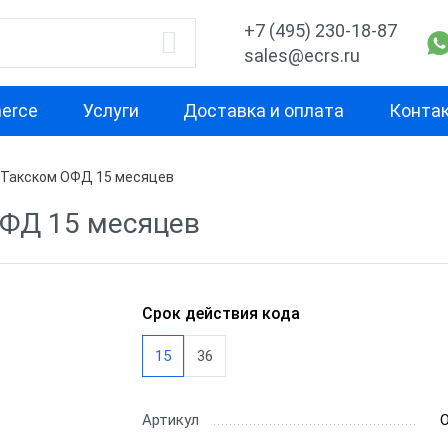
+7 (495) 230-18-87
sales@ecrs.ru
erce
Услуги
Доставка и оплата
Конта
 Такском ОФД 15 месяцев
водитель
Срок действия
Доп. функци
ОФД 15 месяцев
л ОФД
Коды активации 12
С поддержко
месяцев
маркировки
р ОФД
Коды активации 15
орма ОФД
Срок действия кода
месяцев
с ОФД
Коды активации 24
15
36
месяца
КОМ ОФД
Артикул
Коды активации 36
й ОФД
месяцев