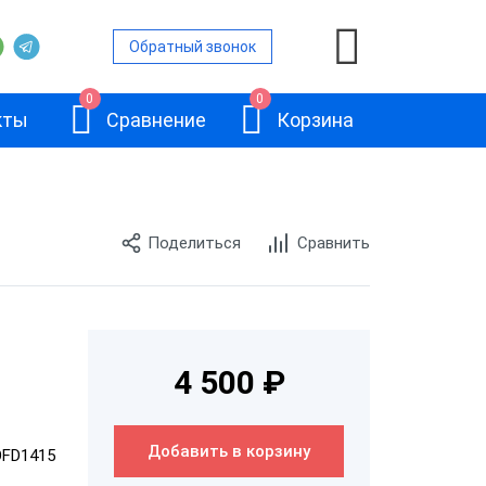
Обратный звонок
0
0
кты
Сравнение
Корзина
и
Поделиться
Сравнить
й
Код активации
4 500 ₽
Платформа
ОФД
Добавить в корзину
OFD1415