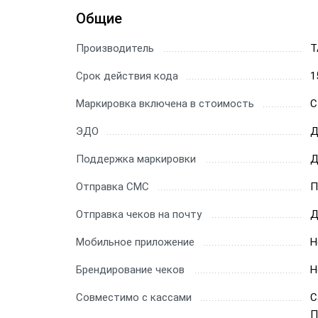
Общие
Производитель
Т
Срок действия кода
1
Маркировка включена в стоимость
С
ЭДО
Д
Поддержка маркировки
Д
Отправка СМС
П
Отправка чеков на почту
Д
Мобильное приложение
Н
Брендирование чеков
Н
Совместимо с кассами
С
П