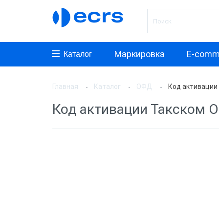
Маркировка
E-comm
Каталог
Главная
Каталог
ОФД
Код активации
Произ
Код активации Такском 
Астра
Конту
Платф
Яндек
ТАКС
Первы