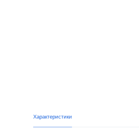
Билай
СБИС
OFD.ru
ГАРА
Дримк
Мульт
е-ОФ
Ярус 
Характеристики