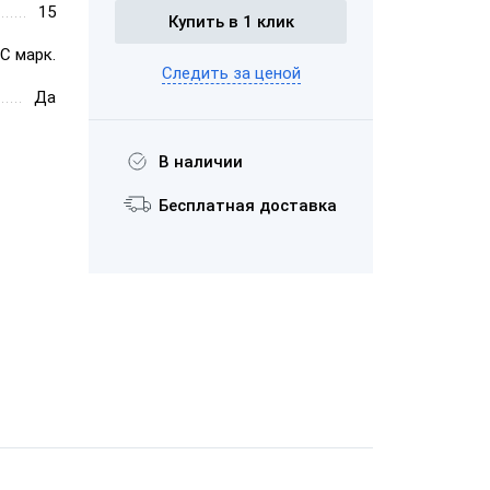
15
Купить в 1 клик
С марк.
Следить за ценой
Да
Код активации
В наличии
OFD.ru
Бесплатная доставка
Код активации
Первый ОФД