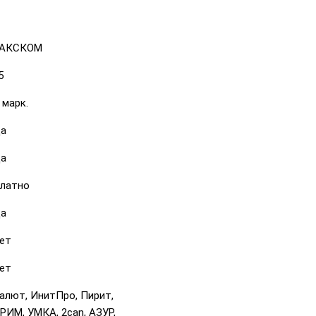
АКСКОМ
5
 марк.
а
а
латно
а
ет
ет
алют, ИнитПро, Пирит,
РИМ, УМКА, 2can, АЗУР,