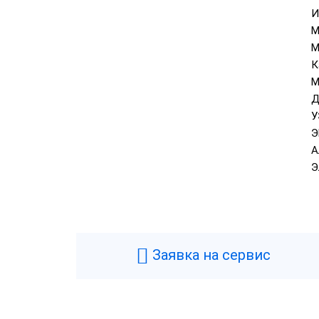
И
М
М
К
M
Д
У
Э
А
Э
Заявка на сервис