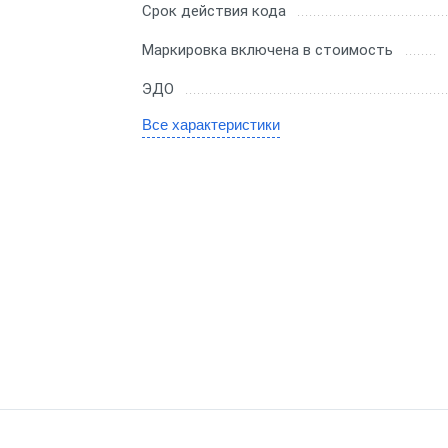
Срок действия кода
н ОФД
Маркировка включена в стоимость
 ОФД
ЭДО
Все характеристики
НТЭКСПРЕСС ОФД
ас ОФД
иКарта ОФД
Д
ОФД