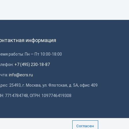
онтактная информация
емя работы: Пн — Пт 10:00-18:00
елефон:
+7 (495) 230-18-87
очта:
info@ecrs.ru
рес: 25493, г. Москва, ул. Флотская, д. 5А, офис 409
Н: 7714784748, ОГРН: 1097746419308
Согласен