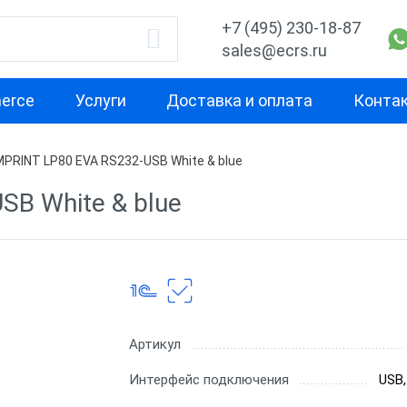
+7 (495) 230-18-87
sales@ecrs.ru
erce
Услуги
Доставка и оплата
Конта
MPRINT LP80 EVA RS232-USB White & blue
водитель
Назначение
Свойство
SB White & blue
Настольные принтеры
Термотрансф
этикеток
принтеры эти
Промышленные
Термопринте
принтеры этикеток
этикеток
Мобильные принтеры
Принтеры эти
Артикул
этикеток
dpi
SE
Интерфейс подключения
USB,
Принтеры этикеток
Принтеры эти
CH
самоклеящихся
dpi