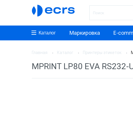
Маркировка
E-comm
Каталог
Главная
Каталог
Принтеры этикеток
Произ
MPRINT LP80 EVA RS232-U
АТОЛ
Argox
Zebra
TSC
G-SEN
MERTE