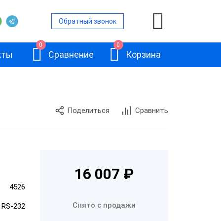
Обратный звонок
0
0
кты
Сравнение
Корзина
Поделиться
Сравнить
ерные
кеток
ры
АТОЛ BP41
16 007 ₽
кеток 200
4526
Снято с продажи
 RS-232
кеток 300