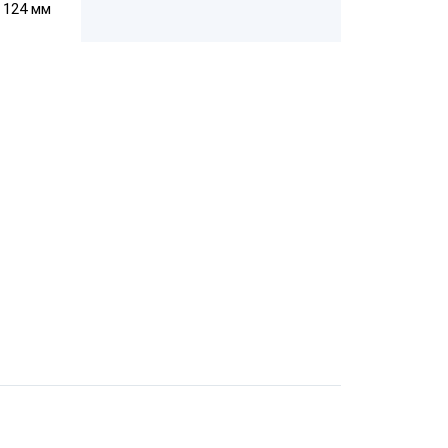
× 124 мм
кеток с
АТОЛ ТТ42
кеток с Wi-
Zebra GK420d