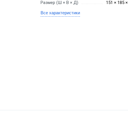
Размер (Ш × В × Д)
151 × 185 
nter
Для OZON
Принтеры эти
Все характеристики
Ethernet
Для маркетплейсов
Принтеры эти
Для Wildberries
Fi
Для Яндекс Маркет