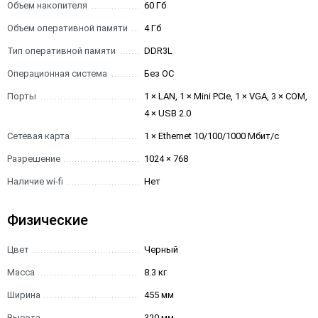
Объем накопителя
60 Гб
Объем оперативной памяти
4 Гб
Тип оперативной памяти
DDR3L
Операционная система
Без ОС
Порты
1 × LAN, 1 × Mini PCIe, 1 × VGA, 3 × COM,
4 × USB 2.0
Сетевая карта
1 × Ethernet 10/100/1000 Мбит/с
Разрешение
1024 × 768
Наличие wi-fi
Нет
Физические
Цвет
Черный
Масса
8.3 кг
Ширина
455 мм
Высота
320 мм