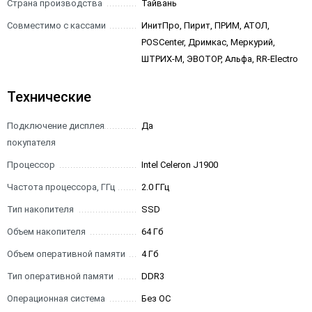
Страна производства
Тайвань
Совместимо с кассами
ИнитПро, Пирит, ПРИМ, АТОЛ,
POSCenter, Дримкас, Меркурий,
ШТРИХ-М, ЭВОТОР, Альфа, RR-Electro
Технические
Подключение дисплея
Да
покупателя
Процессор
Intel Celeron J1900
Частота процессора, ГГц
2.0 ГГц
Тип накопителя
SSD
Объем накопителя
64 Гб
Объем оперативной памяти
4 Гб
Тип оперативной памяти
DDR3
Операционная система
Без ОС