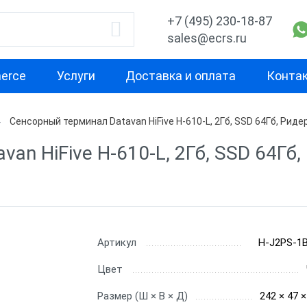
+7 (495) 230-18-87
sales@ecrs.ru
erce
Услуги
Доставка и оплата
Конта
Сенсорный терминал Datavan HiFive H-610-L, 2Гб, SSD 64Гб, Ридер
водитель
Назначение
Свойство
n HiFive H-610-L, 2Гб, SSD 64Гб,
Для кафе
С двумя экра
x
Для фастфуда
Высокая
производител
Кассовые моноблоки
для бара
С предустано
Х-М
Артикул
H-J2PS-1
Для ресторана
ККТ без ОС
Цвет
Для ломбарда
С кард ридер
nter
Размер (Ш × В × Д)
242 × 47 