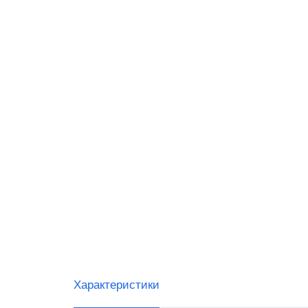
VIOTE
WINTE
G-SEN
Sam4s
Виды 
Магаз
Миним
Общеп
Характеристики