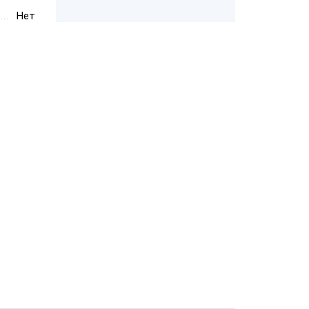
Нет
PayTor MY-21
Wintec
Anypos80 15