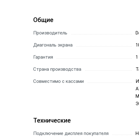
Общие
Производитель
D
Диагональ экрана
1
Гарантия
1
Страна производства
Т
Совместимо с кассами
И
А
М
Э
Технические
Подключение дисплея покупателя
Н