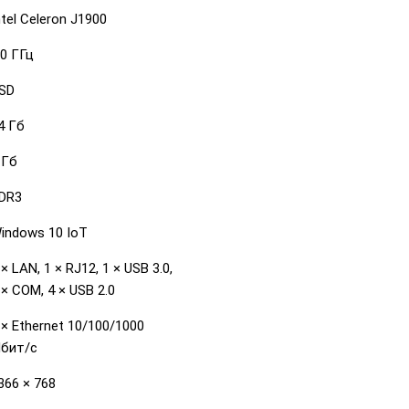
ntel Celeron J1900
.0 ГГц
SD
4 Гб
 Гб
DR3
indows 10 IoT
 × LAN, 1 × RJ12, 1 × USB 3.0,
 × COM, 4 × USB 2.0
 × Ethernet 10/100/1000
бит/с
366 × 768