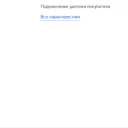
Для миниотеля
H
Подключение дисплея покупателя
Для гостиницы
Все характеристики
C
Для салона красоты
SE
бизнеса
ин
аркет
ит