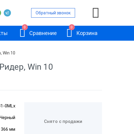
Обратный звонок
0
0
кты
Сравнение
Корзина
, Win 10
 Ридер, Win 10
нами
ьность
вленной ОС
АТОЛ JAZZ 15
B1-0MLx
Черный
Снято с продажи
ом
× 366 мм