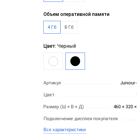
Для миниотеля
H
Для гостиницы
Объем оперативной памяти
C
Для салона красоты
4 Гб
8 Гб
SE
Цвет:
Черный
бизнеса
ин
Артикул
Juniour-
аркет
Цвет
ит
Размер (Ш × В × Д)
460 × 320 
Подключение дисплея покупателя
Все характеристики