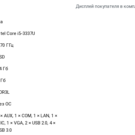
Дисплей покупателя в комп
а
ntel Core i5-3337U
.70 ГГц
SD
4 Гб
 Гб
DR3L
ез ОС
 × AUX, 1 × COM, 1 × LAN, 1 ×
IC, 1 × VGA, 2 × USB 2.0, 4 ×
SB 3.0