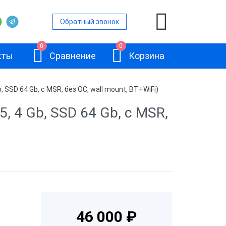
Обратный звонок
0
0
кты
Сравнение
Корзина
, SSD 64 Gb, с MSR, без ОС, wall mount, BT+WiFi)
, 4 Gb, SSD 64 Gb, с MSR,
нами
ьность
вленной ОС
АТОЛ JAZZ 15
ом
46 000 ₽