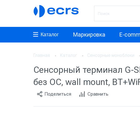
Маркировка
E-comm
Каталог
Главная
Каталог
Сенсорные моноблоки
Произ
Сенсорный терминал G-SENS
АТОЛ
без ОС, wall mount, BT+WiF
Posifle
Поделиться
Сравнить
MyPos
ШТРИ
PayTor
POSCe