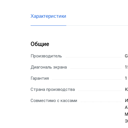
Характеристики
Общие
Производитель
G
Диагональ экрана
1
Гарантия
1
Страна производства
К
Совместимо с кассами
И
А
М
Э