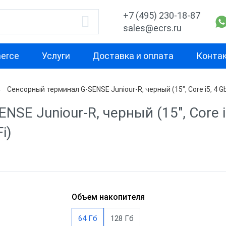
+7 (495) 230-18-87
sales@ecrs.ru
erce
Услуги
Доставка и оплата
Конта
Сенсорный терминал G-SENSE Juniour-R, черный (15", Core i5, 4 Gb
водитель
Назначение
Свойство
E Juniour-R, черный (15", Core i5
Для кафе
С двумя экра
i)
x
Для фастфуда
Высокая
производител
Кассовые моноблоки
для бара
С предустано
Х-М
Для ресторана
ККТ без ОС
Объем накопителя
Для ломбарда
С кард ридер
nter
64 Гб
128 Гб