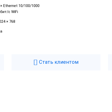
 × Ethernet 10/100/1000
бит/с WiFi
024 × 768
а
Стать клиентом
Возникли вопросы? Мы поможем!
Оставьте телефон и мы перезвоним.