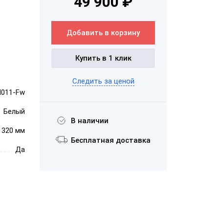
49 900 ₽
Добавить в корзину
PayTor MY-21
Купить в 1 клик
Следить за ценой
M011-Fw
Белый
В наличии
× 320 мм
Wintec
Бесплатная доставка
Anypos80 15
Да