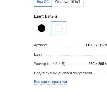
Для миниотеля
Без ОС
Windows 10 IoT
H
Для гостиницы
C
Цвет:
Белый
Для салона красоты
SE
Артикул
LB15-2513-
бизнеса
Цвет
ин
Размер (Ш × В × Д)
360 × 205 
аркет
Подключение дисплея покупателя
ит
Все характеристики