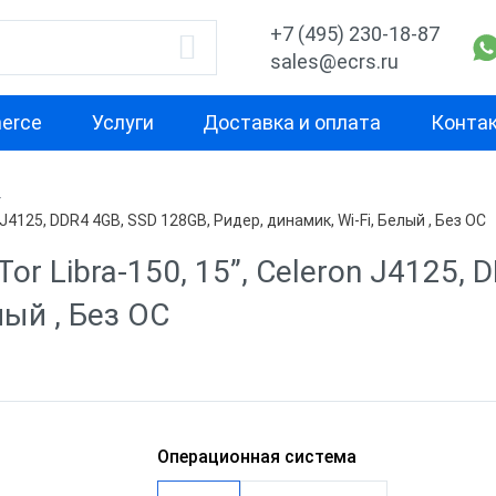
+7 (495) 230-18-87
sales@ecrs.ru
erce
Услуги
Доставка и оплата
Конта
водитель
Назначение
Свойство
J4125, DDR4 4GB, SSD 128GB, Ридер, динамик, Wi-Fi, Белый , Без ОС
Для кафе
С двумя экра
r Libra-150, 15”, Celeron J4125, 
x
Для фастфуда
Высокая
лый , Без ОС
производител
Кассовые моноблоки
для бара
С предустано
Х-М
Для ресторана
ККТ без ОС
Операционная система
Для ломбарда
С кард ридер
nter