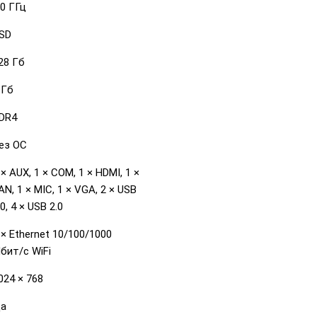
.0 ГГц
SD
28 Гб
 Гб
DR4
ез ОС
 × AUX, 1 × COM, 1 × HDMI, 1 ×
AN, 1 × MIC, 1 × VGA, 2 × USB
.0, 4 × USB 2.0
 × Ethernet 10/100/1000
бит/с WiFi
024 × 768
а