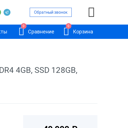
Обратный звонок
0
0
кты
Сравнение
Корзина
нами
DDR4 4GB, SSD 128GB,
ьность
вленной ОС
АТОЛ JAZZ 15
ом