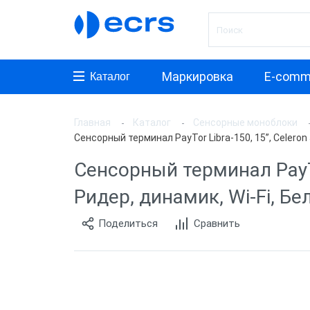
Маркировка
E-comm
Каталог
Главная
Каталог
Сенсорные моноблоки
Произ
Сенсорный терминал PayTor Libra-150, 15”, Celeron 
АТОЛ
Сенсорный терминал PayTo
Posifle
Ридер, динамик, Wi-Fi, Бе
MyPos
Поделиться
Сравнить
ШТРИ
PayTor
POSCe