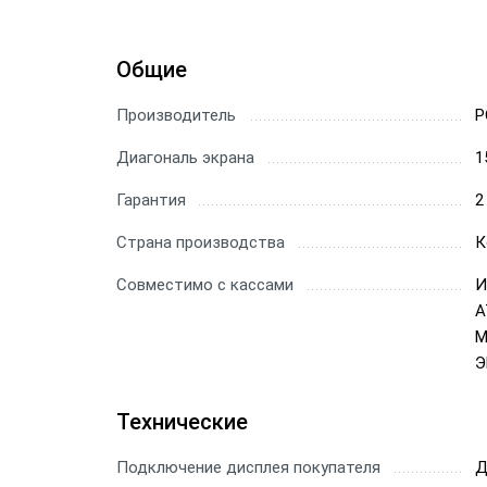
Общие
Производитель
P
Диагональ экрана
1
Гарантия
2
Страна производства
К
Совместимо с кассами
И
А
М
Э
Технические
Подключение дисплея покупателя
Д