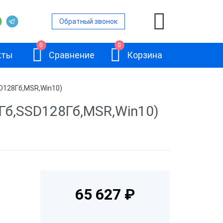
Обратный звонок
0
0
кты
Сравнение
Корзина
D128Гб,MSR,Win10)
Гб,SSD128Гб,MSR,Win10)
нами
ьность
вленной ОС
АТОЛ JAZZ 15
65 627 ₽
ом