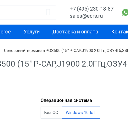
+7 (495) 230-18-87
sales@ecrs.ru
erce
Услуги
Доставка и оплата
Конта
Сенсорный терминал POS500 (15" P-CAP,J1900 2.0ГГц,ОЗУ4Гб,SS
водитель
Назначение
Свойство
00 (15" P-CAP,J1900 2.0ГГц,ОЗУ4
Для кафе
С двумя экра
x
Для фастфуда
Высокая
производител
Кассовые моноблоки
для бара
С предустано
Х-М
Операционная система
Для ресторана
ККТ без ОС
Без ОС
Windows 10 IoT
Для ломбарда
С кард ридер
nter