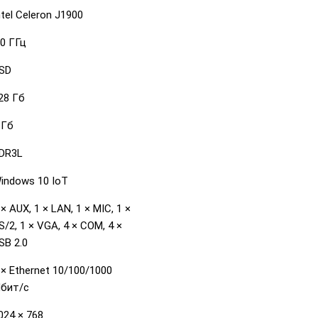
ntel Celeron J1900
.0 ГГц
SD
28 Гб
 Гб
DR3L
indows 10 IoT
 × AUX, 1 × LAN, 1 × MIC, 1 ×
S/2, 1 × VGA, 4 × COM, 4 ×
SB 2.0
 × Ethernet 10/100/1000
бит/с
024 × 768