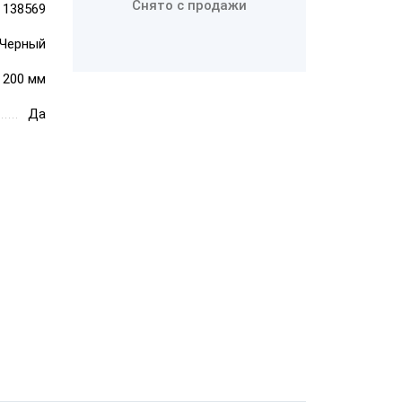
Снято с продажи
138569
Черный
PayTor MY-21
× 200 мм
Да
Wintec
Anypos80 15