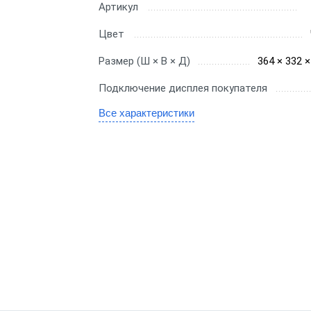
Для миниотеля
Артикул
H
Для гостиницы
Цвет
C
Для салона красоты
Размер (Ш × В × Д)
364 × 332 
SE
Подключение дисплея покупателя
Все характеристики
бизнеса
ин
аркет
ит