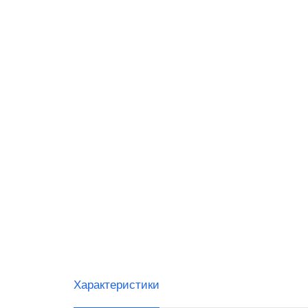
VIOTE
WINTE
G-SEN
Sam4s
Виды 
Магаз
Миним
Общеп
Характеристики