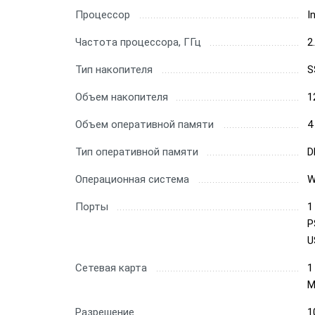
Процессор
I
Частота процессора, ГГц
2
Тип накопителя
S
Объем накопителя
1
Объем оперативной памяти
4
Тип оперативной памяти
D
Операционная система
W
Порты
1
P
U
Сетевая карта
1
М
Разрешение
1