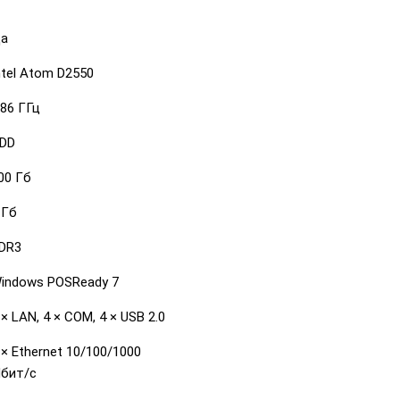
а
ntel Atom D2550
.86 ГГц
DD
00 Гб
 Гб
DR3
indows POSReady 7
 × LAN, 4 × COM, 4 × USB 2.0
 × Ethernet 10/100/1000
бит/с