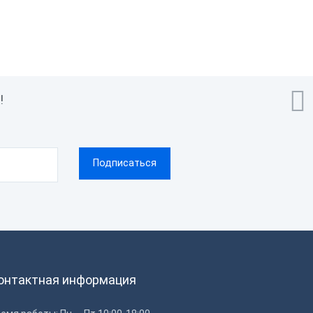
дажи

!
онтактная информация