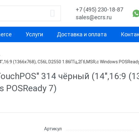
+7 (495) 230-18-87
sales@ecrs.ru
erce
Услуги
Доставка и оплата
Конта
водитель
Назначение
Свойство
,16:9 (1366x768), C56L D2550 1.86ГГц,2Гб,MSR,c Windows POSReady
Для кафе
С двумя экра
ouchPOS" 314 чёрный (14",16:9 (1
x
Для фастфуда
Высокая
s POSReady 7)
производител
Кассовые моноблоки
для бара
С предустано
Х-М
Для ресторана
ККТ без ОС
Для ломбарда
С кард ридер
Артикул
nter