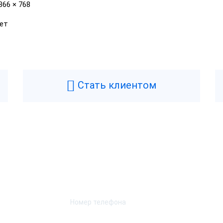
366 × 768
ет
Стать клиентом
Возникли вопросы? Мы поможем!
Оставьте телефон и мы перезвоним.
зница 8. Базовая версия
Frontol 6
обка