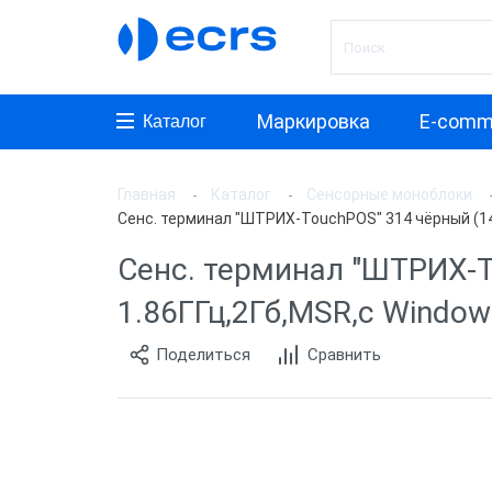
Маркировка
E-comm
Каталог
Главная
Каталог
Сенсорные моноблоки
Произ
Сенс. терминал "ШТРИХ-TouchPOS" 314 чёрный (14"
АТОЛ
Сенс. терминал "ШТРИХ-T
Posifle
1.86ГГц,2Гб,MSR,c Window
MyPos
Поделиться
Сравнить
ШТРИ
PayTor
POSCe