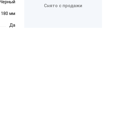
Черный
Снято с продажи
× 180 мм
PayTor MY-21
Да
Wintec
Anypos80 15