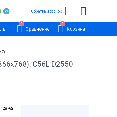
Обратный звонок
0
0
кты
Сравнение
Корзина
 7)
нами
366x768), C56L D2550
ьность
вленной ОС
АТОЛ JAZZ 15
ом
128762