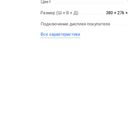
Для миниотеля
Цвет
H
Для гостиницы
Размер (Ш × В × Д)
380 × 276 
C
Подключение дисплея покупателя
Для салона красоты
SE
Все характеристики
бизнеса
ин
аркет
ит