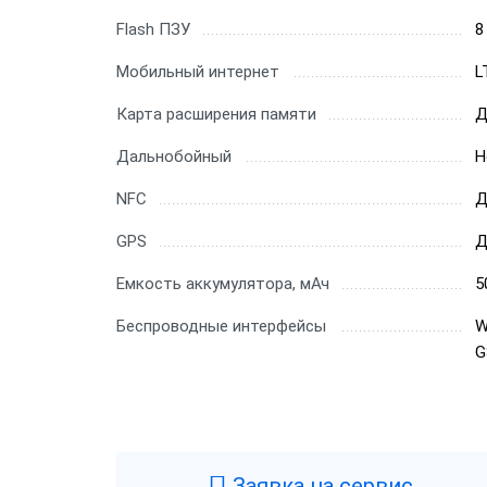
Flash ПЗУ
8
Мобильный интернет
L
Карта расширения памяти
Д
Дальнобойный
Н
NFC
Д
GPS
Д
Емкость аккумулятора, мАч
5
Беспроводные интерфейсы
W
G
Заявка на сервис