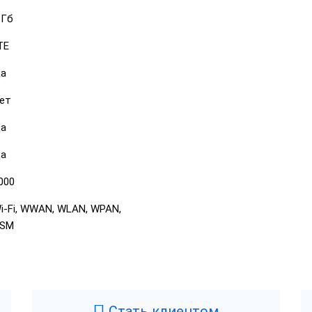
 Гб
TE
а
ет
а
а
000
i-Fi, WWAN, WLAN, WPAN,
SM
Стать клиентом