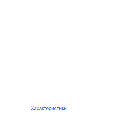
Терми
для ск
Терми
для ма
Терми
для ап
Характеристики