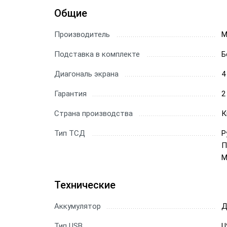
Общие
Производитель
M
Подставка в комплекте
Б
Диагональ экрана
4
Гарантия
2
Страна производства
К
Тип ТСД
Р
П
М
Технические
Аккумулятор
Д
Тип USB
U