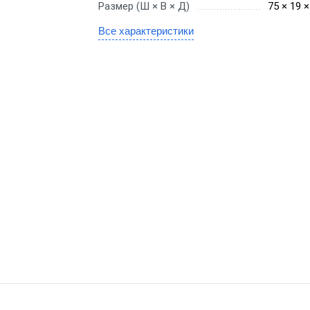
Размер (Ш × В × Д)
75 × 19 
нал сбора данных
Терминал сбо
Все характеристики
лада
на базе Andro
нал сбора данных
Со встроенн
газина
сканером 1D
нал сбора данных
Со встроенн
теки
сканером 2D