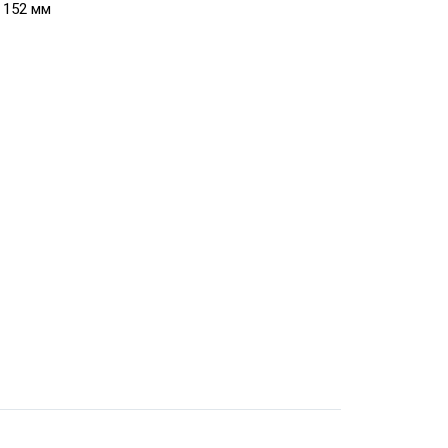
× 152 мм
ра данных
id
ым
ым