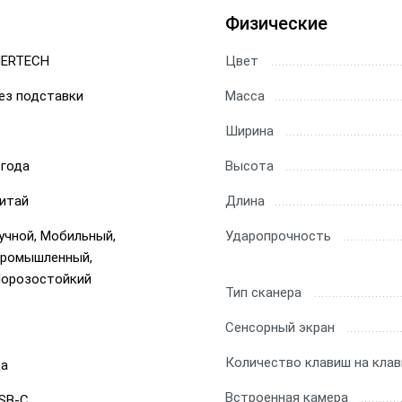
Физические
ERTECH
Цвет
ез подставки
Масса
Ширина
 года
Высота
итай
Длина
учной, Мобильный,
Ударопрочность
ромышленный,
орозостойкий
Тип сканера
Сенсорный экран
Количество клавиш на клав
а
Встроенная камера
SB-C