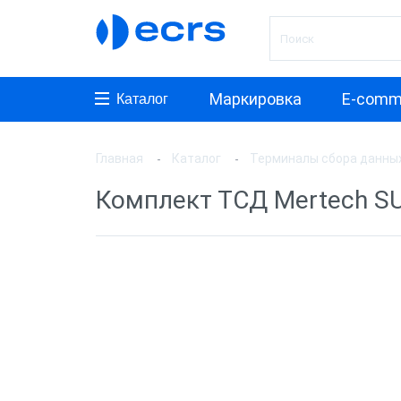
Маркировка
E-comm
Каталог
Главная
Каталог
Терминалы сбора данны
Произ
Комплект ТСД Mertech S
АТОЛ
Mobile
Honeyw
MERTE
Urovo
Назна