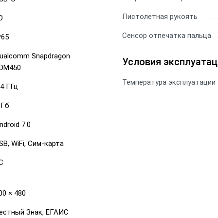
Пистолетная рукоять
D
Сенсор отпечатка пальца
P65
ualcomm Snapdragon
Условия эксплуатац
DM450
Температура эксплуатации
.4 ГГц
 Гб
ndroid 7.0
SB, WiFi, Сим-карта
С
00 × 480
естный Знак, ЕГАИС