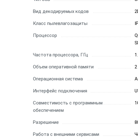
Вид декодируемых кодов
2
Класс пылевлагозащиты
I
Процессор
Q
S
Частота процессора, ГГц
1
Объем оперативной памяти
2
Операционная система
A
Интерфейс подключения
U
Совместимость с программным
1
обеспечением
Разрешение
8
Работа с внешними сервисами
Ч