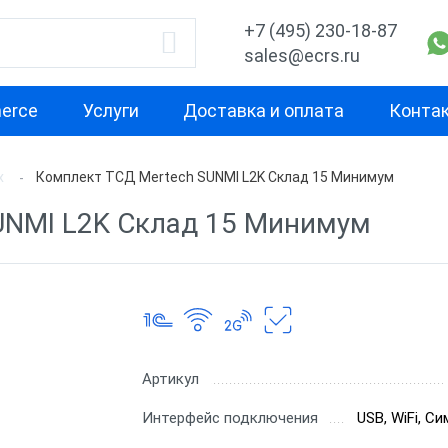
+7 (495) 230-18-87
sales@ecrs.ru
erce
Услуги
Доставка и оплата
Конта
х
Комплект ТСД Mertech SUNMI L2K Склад 15 Минимум
водитель
Тип ТСД
Свойство
UNMI L2K Склад 15 Минимум
Мобильный терминал
Терминал сбо
сбора данных
1С
Base
Наручный терминал
Терминал сбо
ell
сбора данных
ЕГАИС
CH
Терминал сбо
Артикул
для маркиров
Интерфейс подключения
USB, WiFi, С
Терминал сбо
чение
на базе Wind