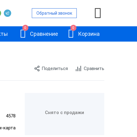
Обратный звонок
0
0
кты
Сравнение
Корзина
Поделиться
Сравнить
ра данных
ра данных
Honeywell
ра данных
ScanPal
Снято с продажи
4578
ки
EDA50K
им-карта
ра данных
ows