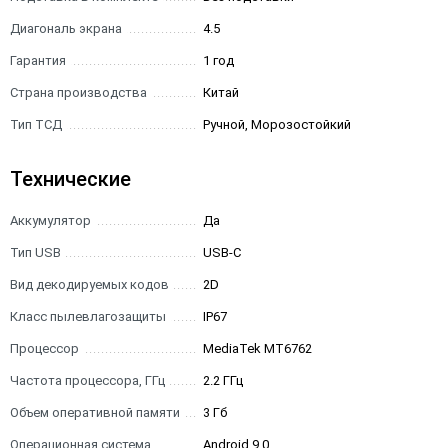
Диагональ экрана
4.5
Гарантия
1 год
Страна производства
Китай
Тип ТСД
Ручной, Морозостойкий
Технические
Аккумулятор
Да
Тип USB
USB-C
Вид декодируемых кодов
2D
Класс пылевлагозащиты
IP67
Процессор
MediaTek MT6762
Частота процессора, ГГц
2.2 ГГц
Объем оперативной памяти
3 Гб
Операционная система
Android 9.0