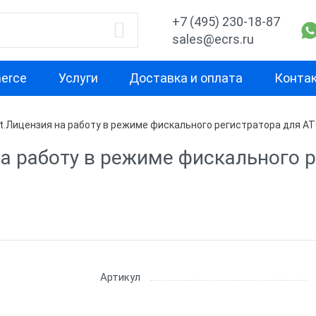
+7 (495) 230-18-87
sales@ecrs.ru
erce
Услуги
Доставка и оплата
Конта
.Лицензия на работу в режиме фискального регистратора для А
зии
а работу в режиме фискального 
зии АТОЛ
зии Штрих-М
зии Меркурий
Артикул