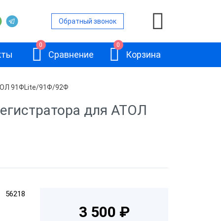
Обратный звонок
0
0
кты
Сравнение
Корзина
ТОЛ 91ФLite/91Ф/92Ф
регистратора для АТОЛ
АТОЛ Connect.
ИТС на 1 год
56218
3 500 ₽