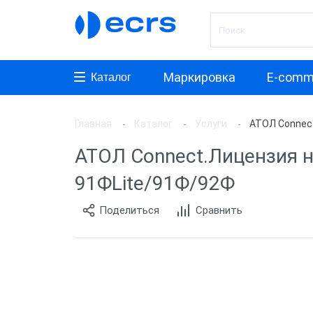
Маркировка
E-comm
Каталог
Главная
Каталог
Услуги
АТОЛ Connect
Лицен
АТОЛ Connect.Лицензия н
Лицен
91ФLite/91Ф/92Ф
Лицен
Поделиться
Сравнить
Лицен