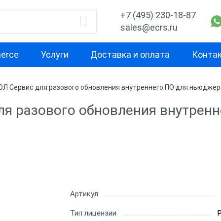
+7 (495) 230-18-87
sales@ecrs.ru
erce
Услуги
Доставка и оплата
Конта
Л Сервис для разового обновления внутреннего ПО для ньюджер
зии
ля разового обновления внутренн
зии АТОЛ
зии Штрих-М
зии Меркурий
Артикул
Тип лицензии