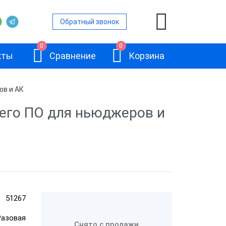
Обратный звонок
0
0
кты
Сравнение
Корзина
ов и АК
его ПО для ньюджеров и
АТОЛ Connect.
ИТС на 1 год
51267
Разовая
Снято с продажи