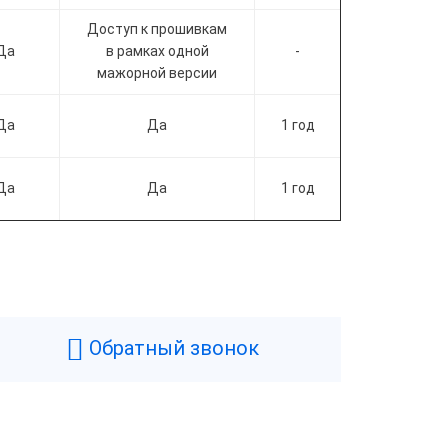
Доступ к прошивкам
Да
в рамках одной
-
мажорной версии
Да
Да
1 год
Да
Да
1 год
Обратный звонок