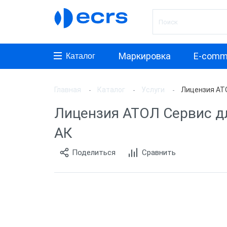
Маркировка
E-comm
Каталог
Главная
Каталог
Услуги
Лицензия АТО
Лицен
Лицензия АТОЛ Сервис д
Лицен
АК
Лицен
Поделиться
Сравнить
Лицен