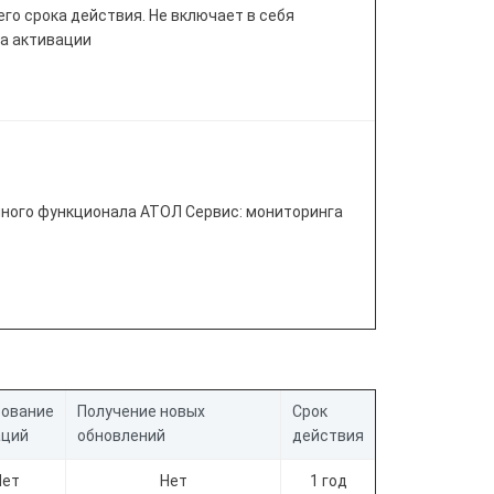
го срока действия. Не включает в себя
та активации
пного функционала АТОЛ Сервис: мониторинга
рование
Получение новых
Срок
аций
обновлений
действия
Нет
Нет
1 год