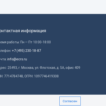
онтактная информация
емя работы: Пн — Пт 10:00-18:00
елефон:
+7 (495) 230-18-87
очта:
info@ecrs.ru
рес: 25493, г. Москва, ул. Флотская, д. 5А, офис 409
Н: 7714784748, ОГРН: 1097746419308
Согласен