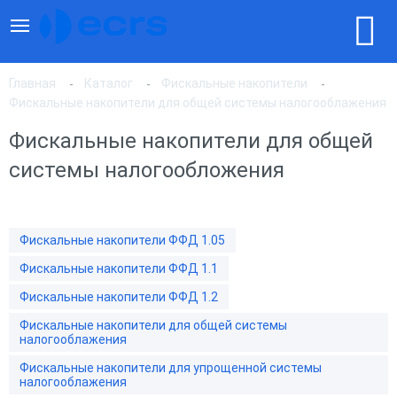
Главная
Каталог
Фискальные накопители
Фискальные накопители для общей системы налогооблажения
Фискальные накопители для общей
По популярности
системы налогообложения
По цене, по возрастанию
Фискальные накопители ФФД 1.05
По цене, по убыванию
Фискальные накопители ФФД 1.1
Фискальные накопители ФФД 1.2
Фискальные накопители для общей системы
налогооблажения
Фискальные накопители для упрощенной системы
налогооблажения